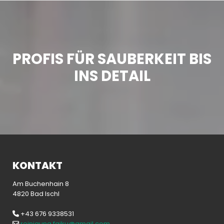
PROFIS FÜR SAUBERKEIT BIS
INS DETAIL
KONTAKT
Am Buchenhain 8
4820 Bad Ischl
+43 676 9338531

reinigung.faiku@gmail.com
