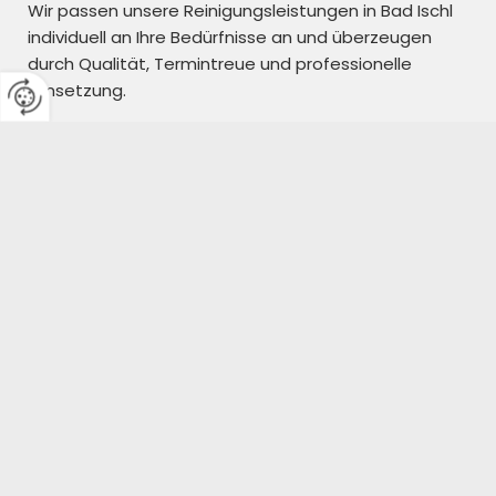
Wir passen unsere Reinigungsleistungen in Bad Ischl
individuell an Ihre Bedürfnisse an und überzeugen
durch Qualität, Termintreue und professionelle
Umsetzung.
+43 676 9338531
E-MAIL
PROFIS FÜR SAUBERKEIT BIS
INS DETAIL