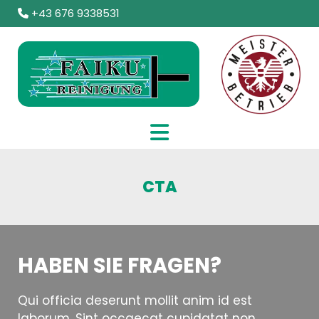
+43 676 9338531

CTA
HABEN SIE FRAGEN?
Qui officia deserunt mollit anim id est
laborum. Sint occaecat cupidatat non